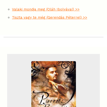
Valaki mondja meg (Oláh Ibolyával) >>
Tiszta vagy te még (Gerendás Péterrel) >>