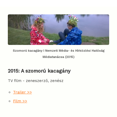
Szomorú kacagány I Nemzeti Média- és Hírközlési Hatóság
Médiatanácsa (2015)
2015:
A szomorú kacagány
TV film - zeneszerző, zenész
Trailer >>
Film >>