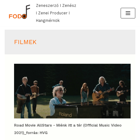
Zeneszerző I Zenész
Skip
I Zenei Producer I
to
Hangmérnök
content
FILMEK
Road Movie AllStars - Miénk itt a tér (Official Music Video
2021)_forrás: HVG